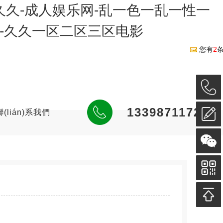
久久-成人娱乐网-乱一色一乱一性一
-久久一区二区三区电影
您有
2
13398711726
聯(lián)系我們