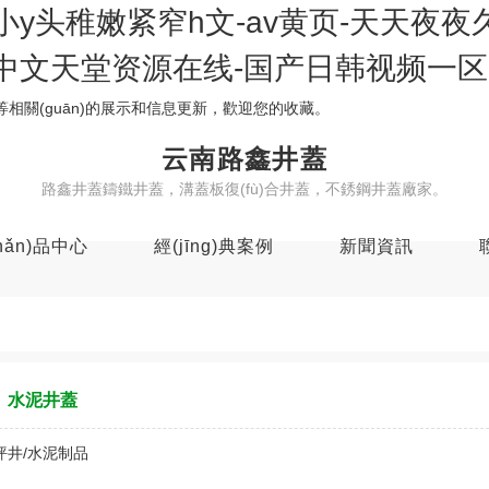
y头稚嫩紧窄h文-av黄页-天天夜夜
中文天堂资源在线-国产日韩视频一区
等相關(guān)的展示和信息更新，歡迎您的收藏。
云南路鑫井蓋
路鑫井蓋鑄鐵井蓋，溝蓋板復(fù)合井蓋，不銹鋼井蓋廠家。
hǎn)品中心
經(jīng)典案例
新聞資訊
球墨圓井蓋
球墨方井蓋
不銹鋼隱形井蓋
草坪井/格柵
水泥井蓋
樹脂井蓋
球墨溝蓋板
樹脂塑料U型排水槽
樹脂雨水篦/溝蓋系列
水泥井蓋
坪井/水泥制品