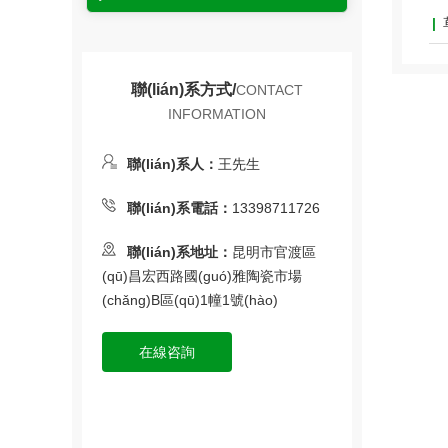
聯(lián)系方式/
CONTACT
INFORMATION
聯(lián)系人：
王先生
聯(lián)系電話：
13398711726
聯(lián)系地址：
昆明市官渡區
(qū)昌宏西路國(guó)雅陶瓷市場
(chǎng)B區(qū)1幢1號(hào)
在線咨詢