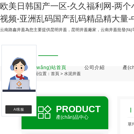
欧美日韩国产一区-久久福利网-两个小
视频-亚洲乱码国产乱码精品精大量-
云南路鑫井蓋為您主要提供
昆明井蓋
，昆明井蓋廠家，云南井蓋批發(fā)
網(wǎng)站首頁
公司介紹
產(c
頁面位置：
首頁
>
水泥井蓋
PRODUCT
AI客服
產(chǎn)品中心
草