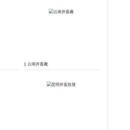
云南井蓋廠