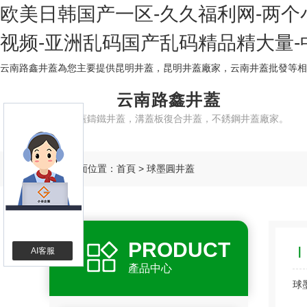
欧美日韩国产一区-久久福利网-两个小
视频-亚洲乱码国产乱码精品精大量-
云南路鑫井蓋為您主要提供
昆明井蓋
，昆明井蓋廠家，云南井蓋批發等
云南路鑫井蓋
路鑫井蓋鑄鐵井蓋，溝蓋板復合井蓋，不銹鋼井蓋廠家。
頁面位置：
首頁
>
球墨圓井蓋
PRODUCT
AI客服
產品中心
球