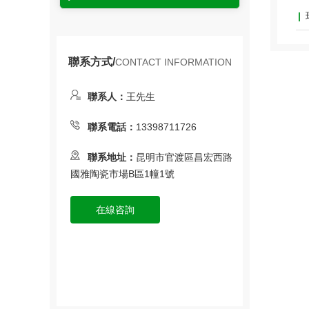
聯系方式/
CONTACT INFORMATION
聯系人：
王先生
聯系電話：
13398711726
聯系地址：
昆明市官渡區昌宏西路
國雅陶瓷市場B區1幢1號
在線咨詢