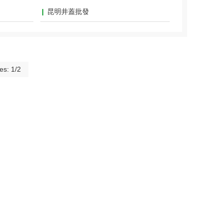
昆明井蓋批發
es: 1/2